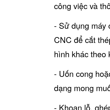
công việc và th
- Sử dụng máy 
CNC để cắt thép
hình khác theo 
- Uốn cong hoặc
dạng mong muố
- Khoan lỗ, ghép