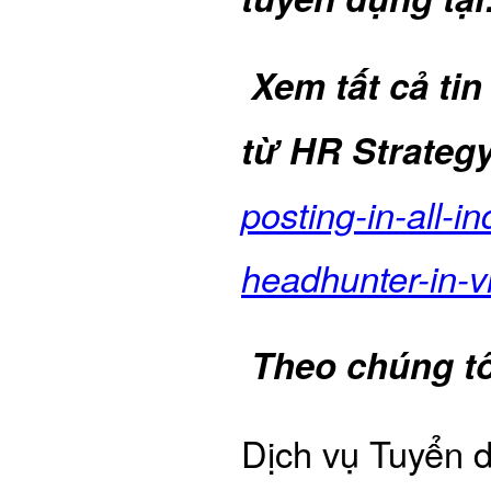
Xem tất cả ti
từ HR Strateg
posting-in-all-i
headhunter-in-v
Theo chúng tô
Dịch vụ Tuyển d