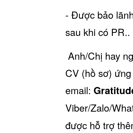
- Được bảo lãnh
sau khi có PR..
Anh/Chị hay ngư
CV (hồ sơ) ứng 
email:
Gratitu
Viber/Zalo/Wha
được hỗ trợ thê