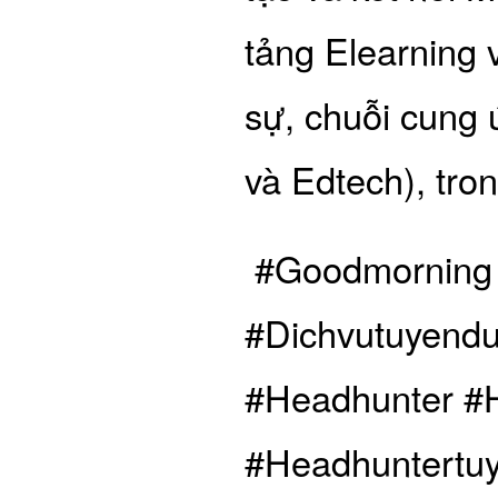
tảng Elearning
sự, chuỗi cung 
và Edtech), tro
#Goodmorning​
#Dichvutuyend
#Headhunter​ #
#Headhuntertuy