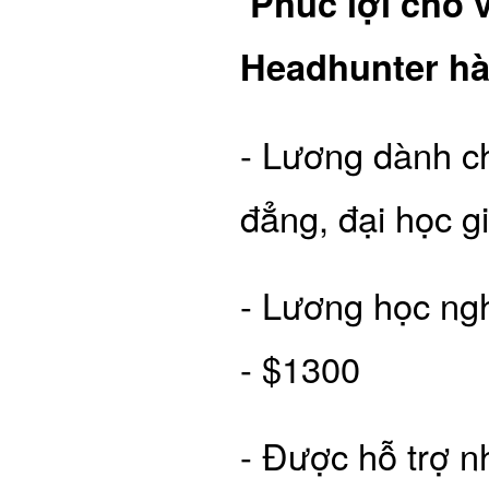
Phúc lợi cho v
Headhunter hàn
- Lương dành ch
đẳng, đại học g
- Lương học ng
- $1300
- Được hỗ trợ n