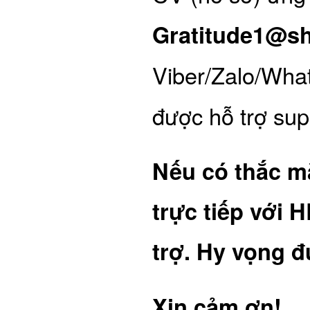
Gratitude1@s
Viber/Zalo/Wha
được hỗ trợ sup
Nếu có thắc mắ
trực tiếp với 
trợ. Hy vọng đ
Xin cảm ơn!