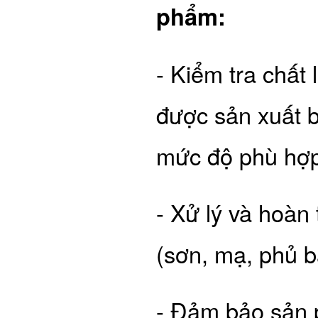
phẩm:
- Kiểm tra chấ
được sản xuất b
mức độ phù hợp
- Xử lý và hoàn
(sơn, mạ, phủ b
- Đảm bảo sản 