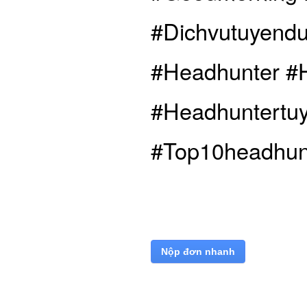
#Dichvutuyend
#Headhunter​ #
#Headhuntertuy
#Top10headhun