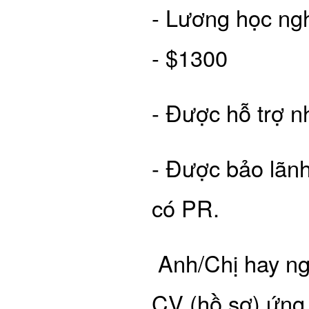
- Lương học ng
- $1300
- Được hỗ trợ n
- Được bảo lãnh 
có PR.
Anh/Chị hay ngư
CV (hồ sơ) ứng 