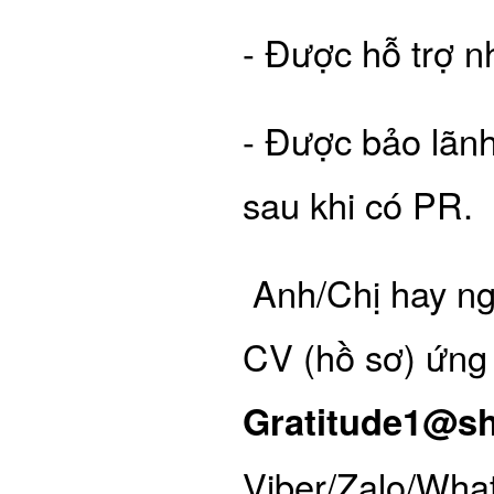
- Được hỗ trợ n
- Được bảo lãnh
sau khi có PR.
Anh/Chị hay ngư
CV (hồ sơ) ứng 
Gratitude1@s
Viber/Zalo/Wha