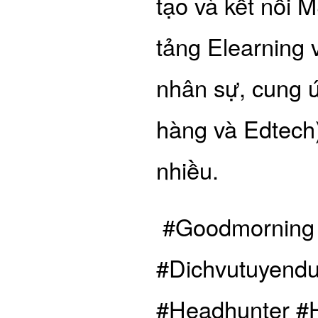
tạo và kết nối
tảng Elearning
nhân sự, cung ứ
hàng và Edtech
nhiều.
#Goodmorning​
#Dichvutuyend
#Headhunter​ #