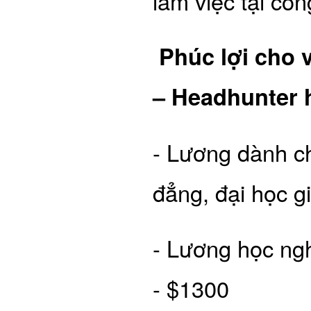
làm việc tại cô
Phúc lợi cho v
– Headhunter h
- Lương dành ch
đẳng, đại học g
- Lương học ng
- $1300